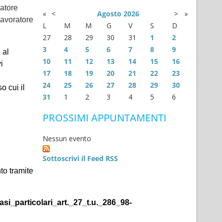
ratore
«
<
Agosto
2026
>
»
 lavoratore
L
M
M
G
V
S
D
27
28
29
30
31
1
2
3
4
5
6
7
8
9
 al
10
11
12
13
14
15
16
i
17
18
19
20
21
22
23
24
25
26
27
28
29
30
 cui il
31
1
2
3
4
5
6
PROSSIMI APPUNTAMENTI
Nessun evento
Sottoscrivi il Feed RSS
to tramite
asi_particolari_art._27_t.u._286_98-