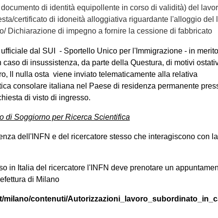
 documento di identità equipollente in corso di validità) del lavo
esta/certificato di idoneità alloggiativa riguardante l'alloggio del
/ Dichiarazione di impegno a fornire la cessione di fabbricato
ficiale dal SUI - Sportello Unico per l'Immigrazione - in merito
n caso di insussistenza, da parte della Questura, di motivi ostativ
ro, ll nulla osta viene inviato telematicamente alla relativa
ca consolare italiana nel Paese di residenza permanente presso
chiesta di visto di ingresso.
 di Soggiorno per Ricerca Scientifica
nza dell'INFN e del ricercatore stesso che interagiscono con la
sso in Italia del ricercatore l'INFN deve prenotare un appuntamen
refettura di Milano
.it/milano/contenuti/Autorizzazioni_lavoro_subordinato_in_c