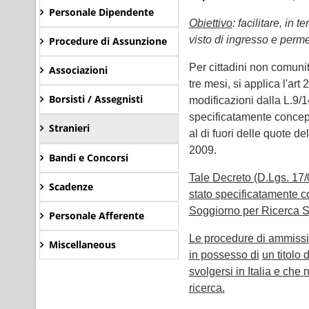
Personale Dipendente
Obiettivo
: facilitare, in 
visto di ingresso e perme
Procedure di Assunzione
Per cittadini non comunit
Associazioni
tre mesi, si applica l'ar
Borsisti / Assegnisti
modificazioni dalla L.9/
specificatamente concepita
Stranieri
al di fuori delle quote d
2009.
Bandi e Concorsi
Tale Decreto (D.Lgs. 17/0
Scadenze
stato specificatamente c
Soggiorno per Ricerca Sc
Personale Afferente
Le procedure di ammiss
Miscellaneous
in possesso di
un titolo 
svolgersi in Italia e ch
ricerca.