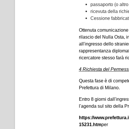
passaporto (o altro
ricevuta della richi
Cessione fabbricato
Ottenuta comunicazione uf
rilascio del Nulla Osta, i
all'ingresso dello stranie
rappresentanza diplomati
ricercatore stesso farà ri
4 Richiesta del Permesso
Questa fase è di compete
Prefettura di Milano.
Entro 8 giorni dall'ingre
l'agenda sul sito della P
https://www.prefettura
15231.htm
per