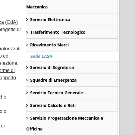
Meccanica
Servizio Elettronica
za (CdA)
progetto di
Trasferimento Tecnologico
Ricevimento Merci
autorizzati
to ed
Sede LASA
elezione,
Servizio di Segreteria
forme di
rapporto
Squadre di Emergenza
Servizio Tecnico Generale
iche
a
Servizio Calcolo e Reti
olo
Servizio Progettazione Meccanica e
 di
Officina