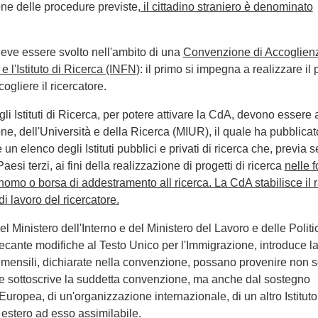
ione delle procedure previste,
il cittadino straniero è denominato
deve essere svolto nell'ambito di una
Convenzione di Accoglien
 e l'Istituto di Ricerca (INFN
): il primo si impegna a realizzare il 
ogliere il ricercatore.
gli Istituti di Ricerca, per potere attivare la CdA, devono essere 
ione, dell'Università e della Ricerca (MIUR), il quale ha pubblica
n elenco degli Istituti pubblici e privati di ricerca che, previa s
aesi terzi, ai fini della realizzazione di progetti di ricerca
nelle 
nomo o borsa di addestramento all ricerca. La CdA stabilisce il 
di lavoro del ricercatore.
l Ministero dell'Interno e del Ministero del Lavoro e delle Polit
recante modifiche al Testo Unico per l'Immigrazione, introduce l
se mensili, dichiarate nella convenzione, possano provenire non s
 che sottoscrive la suddetta convenzione, ma anche dal sostegno
Europea, di un'organizzazione internazionale, di un altro Istituto
 estero ad esso assimilabile.