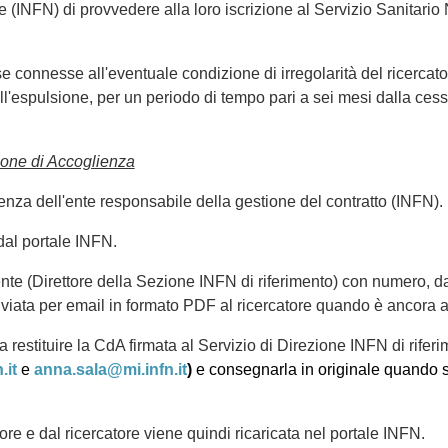
te (INFN) di provvedere alla loro iscrizione al Servizio Sanitari
ese connesse all'eventuale condizione di irregolarità del ricercato
 all'espulsione, per un periodo di tempo pari a sei mesi dalla ces
ione di Accoglienza
nza dell'ente responsabile della gestione del contratto (INFN).
dal portale INFN.
ente (Direttore della Sezione INFN di riferimento) con numero, d
viata per email in formato PDF al ricercatore quando è ancora al
 a restituire la CdA firmata al Servizio di Direzione INFN di rifer
.it
e
anna.sala@mi.infn.it
)
e consegnarla in originale quando 
ore e dal ricercatore viene quindi ricaricata nel portale INFN.