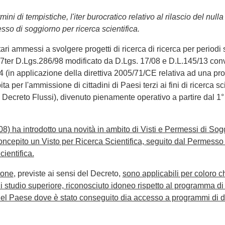
termini di tempistiche, l'iter burocratico relativo al rilascio del nulla
sso di soggiorno per ricerca scientifica.
ari ammessi a svolgere progetti di ricerca di ricerca per periodi 
t 27ter D.Lgs.286/98 modificato da D.Lgs. 17/08 e D.L.145/13 conv
14 (in applicazione della direttiva 2005/71/CE relativa ad una pr
 per l'ammissione di cittadini di Paesi terzi ai fini di ricerca sci
el Decreto Flussi), divenuto pienamente operativo a partire dal 1°
8) ha introdotto una novità in ambito di Visti e Permessi di Sog
oncepito un Visto per Ricerca Scientifica, seguito dal Permesso 
ientifica.
ione
, previste ai sensi del Decreto,
sono applicabili per coloro c
di studio superiore, riconosciuto idoneo rispetto al programma di
e nel Paese dove è stato conseguito dia accesso a programmi di do