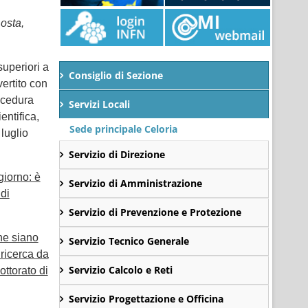
 osta,
superiori a
Consiglio di Sezione
ertito con
ocedura
Servizi Locali
entifica,
Sede principale Celoria
 luglio
Servizio di Direzione
giorno: è
Servizio di Amministrazione
di
Servizio di Prevenzione e Protezione
he siano
Servizio Tecnico Generale
 ricerca da
Servizio Calcolo e Reti
ttorato di
Servizio Progettazione e Officina