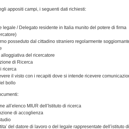
gli appositi campi, i seguenti dati richiesti:
legale / Delegato residente in Italia munito del potere di firma
ercatore)
orno posseduto dal cittadino straniero regolarmente soggiornant
e
alloggiativa del ricercatore
nzione di Ricerca
i ricerca
evere il visto con i recapiti dove si intende ricevere comunicazio
del bollo
ocumenti:
one all'elenco MIUR dell'Istituto di ricerca
nzione di accoglienza
studio
a' del datore di lavoro o del legale rappresentate dell'istituto di