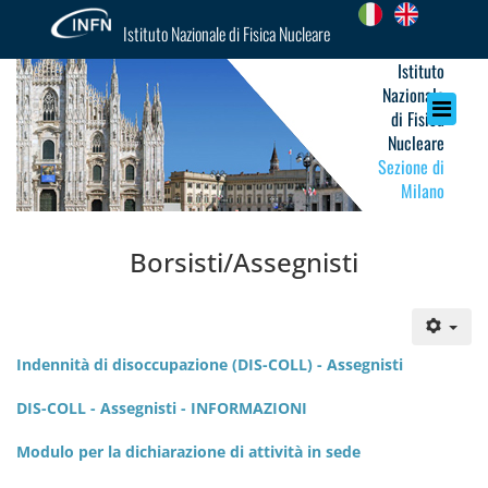
Istituto Nazionale di Fisica Nucleare
Istituto
Nazionale
di Fisica
Nucleare
Sezione di
Milano
Borsisti/Assegnisti
Indennità di disoccupazione (DIS-COLL) - Assegnisti
DIS-COLL - Assegnisti - INFORMAZIONI
Modulo per la dichiarazione di attività in sede