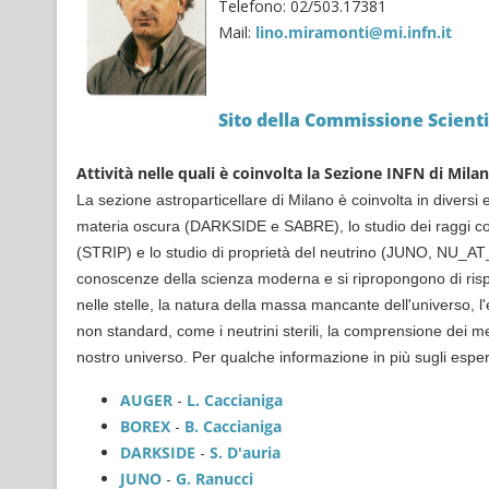
Telefono: 02/503.17381
Mail:
lino.miramonti@mi.infn.it
Sito della Commissione Scienti
Attività nelle quali è coinvolta la Sezione INFN di Mila
La sezione astroparticellare di Milano è coinvolta in diversi 
materia oscura (DARKSIDE e SABRE), lo studio dei raggi co
(STRIP) e lo studio di proprietà del neutrino (JUNO, NU_AT_FN
conoscenze della scienza moderna e si ripropongono di ris
nelle stelle, la natura della massa mancante dell'universo, l'
non standard, come i neutrini sterili, la comprensione dei m
nostro universo. Per qualche informazione in più sugli esper
AUGER
-
L. Caccianiga
BOREX
-
B. Caccianiga
DARKSIDE
-
S. D'auria
JUNO
-
G. Ranucci