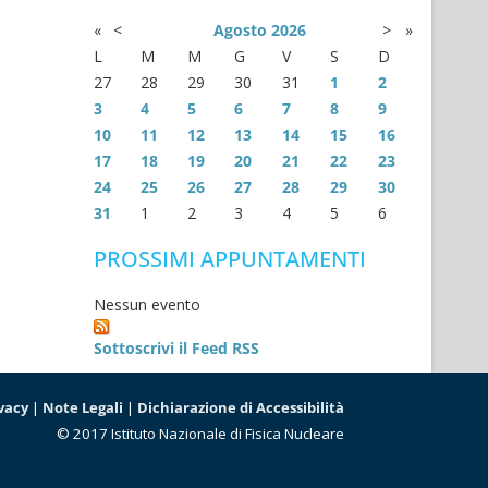
«
<
Agosto
2026
>
»
L
M
M
G
V
S
D
27
28
29
30
31
1
2
3
4
5
6
7
8
9
10
11
12
13
14
15
16
17
18
19
20
21
22
23
24
25
26
27
28
29
30
31
1
2
3
4
5
6
PROSSIMI APPUNTAMENTI
Nessun evento
Sottoscrivi il Feed RSS
vacy
|
Note Legali
|
Dichiarazione di Accessibilità
© 2017 Istituto Nazionale di Fisica Nucleare