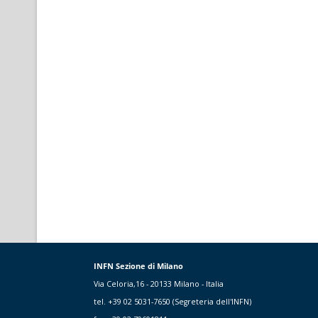
INFN Sezione di Milano
Via Celoria,16 - 20133 Milano - Italia
tel. +39 02 5031-7650 (Segreteria dell'INFN)