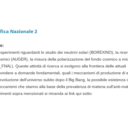
fica Nazionale 2
no:
esperimenti riguardanti lo studio dei neutrini solari (BOREXINO), la ricer
smici (AUGER), la misura della polarizzazione del fondo cosmico a mi
AL). Queste attività di ricerca si svolgono alla frontiera delle attuali
pondere a domande fondamentali, quali i meccanismi di produzione di 
evoluzione dell'universo subito dopo il Big Bang, la possibile esistenza d
eccanismi che stanno alla base della prevalenza di materia sull'anti-mat
:
imenti sopra menzionati si rimanda ai link qui sotto