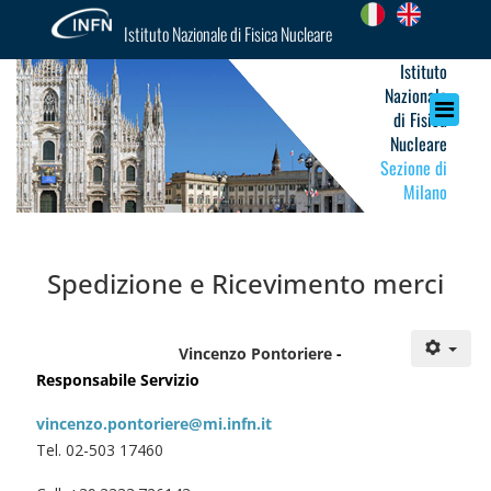
Istituto Nazionale di Fisica Nucleare
Istituto
Nazionale
di Fisica
Nucleare
Sezione di
Milano
Spedizione e Ricevimento merci
Vincenzo Pontoriere
-
Responsabile Servizio
vincenzo.pontoriere@mi.infn.it
Tel. 02-503 17460