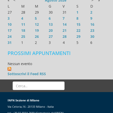
«
<
Agosto
2026
>
»
L
M
M
G
V
S
D
27
28
29
30
31
1
2
3
4
5
6
7
8
9
10
11
12
13
14
15
16
17
18
19
20
21
22
23
24
25
26
27
28
29
30
31
1
2
3
4
5
6
PROSSIMI APPUNTAMENTI
Nessun evento
Sottoscrivi il Feed RSS
INFN Sezione di Milano
Via Celoria,16 - 20133 Milano - Italia