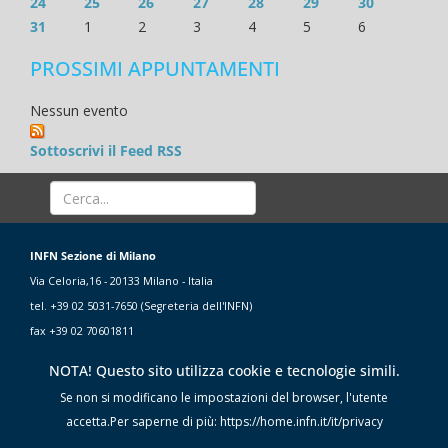
24
25
26
27
28
29
30
31
1
2
3
4
5
6
PROSSIMI APPUNTAMENTI
Nessun evento
Sottoscrivi il Feed RSS
INFN Sezione di Milano
Via Celoria,16 - 20133 Milano - Italia
tel. +39 02 5031-7650 (Segreteria dell'INFN)
fax +39 02 70601811
NOTA! Questo sito utilizza cookie e tecnologie simili.
Se non si modificano le impostazioni del browser, l'utente
accetta.Per saperne di più: https://home.infn.it/it/privacy