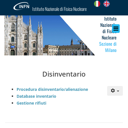
Istituto Nazionale di Fisica Nucleare
Istituto
Nazionale
di Fisica
Nucleare
Sezione di
Milano
Disinventario
Procedura disinventario/alienazione
Database inventario
Gestione rifiuti