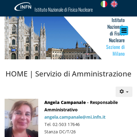
Istituto Nazionale di Fisica Nucleare
Istituto
Nazionale
di Fisica
Nucleare
Sezione di
Milano
HOME | Servizio di Amministrazione
Angela Campanale
- Responsabile
Amministrativo
angela.campanale@mi.infn.it
Tel. 02-503 17646
Stanza DC/T/26