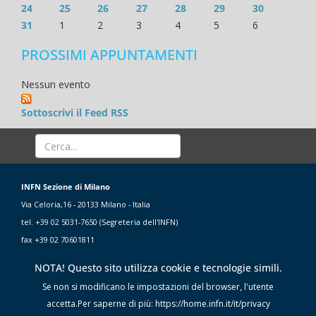
24
25
26
27
28
29
30
31
1
2
3
4
5
6
PROSSIMI APPUNTAMENTI
Nessun evento
Sottoscrivi il Feed RSS
INFN Sezione di Milano
Via Celoria,16 - 20133 Milano - Italia
tel. +39 02 5031-7650 (Segreteria dell'INFN)
fax +39 02 70601811
NOTA! Questo sito utilizza cookie e tecnologie simili.
Se non si modificano le impostazioni del browser, l'utente
accetta.Per saperne di più: https://home.infn.it/it/privacy