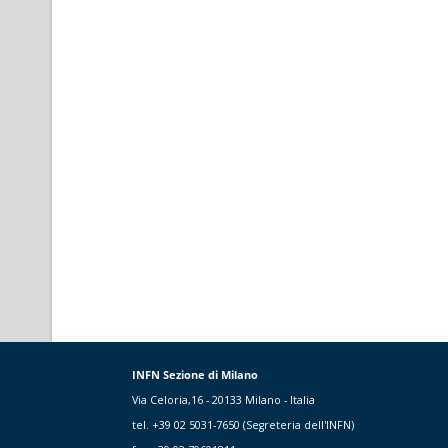
INFN Sezione di Milano
Via Celoria,16 - 20133 Milano - Italia
tel. +39 02 5031-7650 (Segreteria dell'INFN)