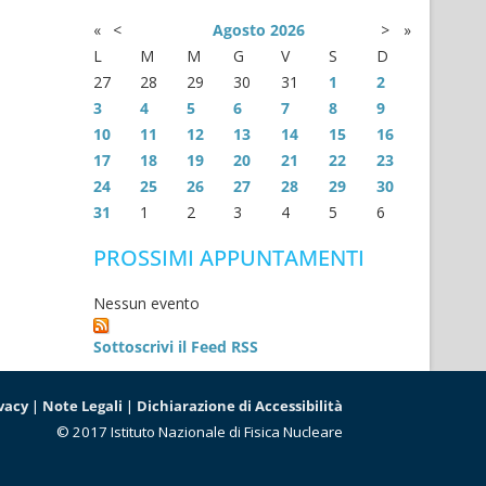
«
<
Agosto
2026
>
»
L
M
M
G
V
S
D
27
28
29
30
31
1
2
3
4
5
6
7
8
9
10
11
12
13
14
15
16
17
18
19
20
21
22
23
24
25
26
27
28
29
30
31
1
2
3
4
5
6
PROSSIMI APPUNTAMENTI
Nessun evento
Sottoscrivi il Feed RSS
vacy
|
Note Legali
|
Dichiarazione di Accessibilità
© 2017 Istituto Nazionale di Fisica Nucleare